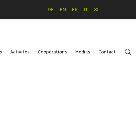
DE
EN
FR
IT
SL
s
Activités
Coopérations
Médias
Contact