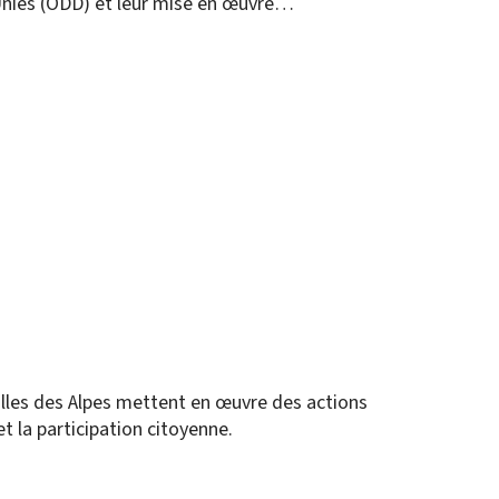
Unies (ODD) et leur mise en œuvre…
 villes des Alpes mettent en œuvre des actions
t la participation citoyenne.