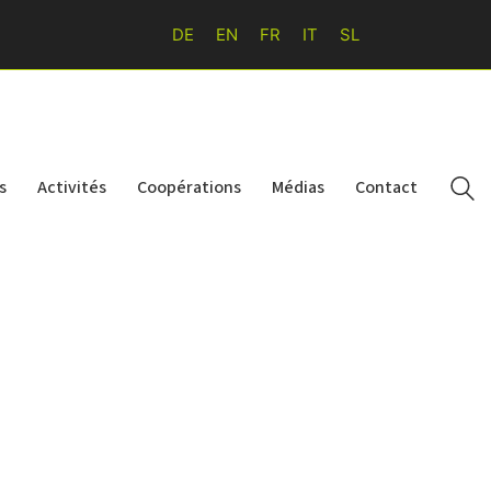
DE
EN
FR
IT
SL
s
Activités
Coopérations
Médias
Contact