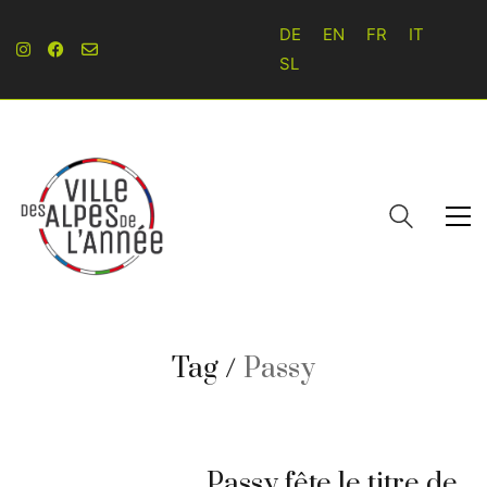
DE
EN
FR
IT
SL
Tag /
Passy
Passy fête le titre de