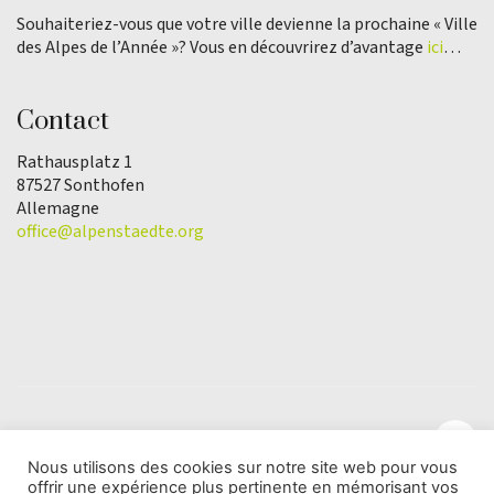
Souhaiteriez-vous que votre ville devienne la prochaine « Ville
des Alpes de l’Année »? Vous en découvrirez d’avantage
ici
…
Contact
Rathausplatz 1
87527 Sonthofen
Allemagne
office@alpenstaedte.org
Nous utilisons des cookies sur notre site web pour vous
offrir une expérience plus pertinente en mémorisant vos
© Copyright 2025 | L'association Ville des Alpes de