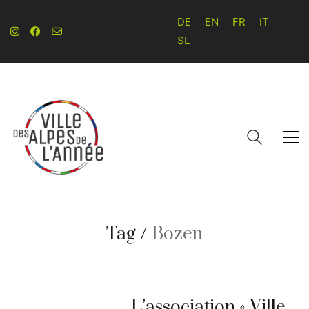
DE
EN
FR
IT
SL
Tag /
Bozen
L’association « Ville