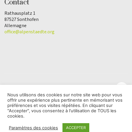
Contact
Rathausplatz 1
87527 Sonthofen
Allemagne
office@alpenstaedte.org
Nous utilisons des cookies sur notre site web pour vous
offrir une expérience plus pertinente en mémorisant vos
© Copyright 2025 | L'association Ville des Alpes de
préférences et vos visites répétées. En cliquant sur
l'Année |
Protection des données
"Accepter", vous consentez à l'utilisation de TOUS les
cookies.
Paramètres des cookies
ACCEPTER