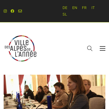
DE
EN
FR
IT
SL