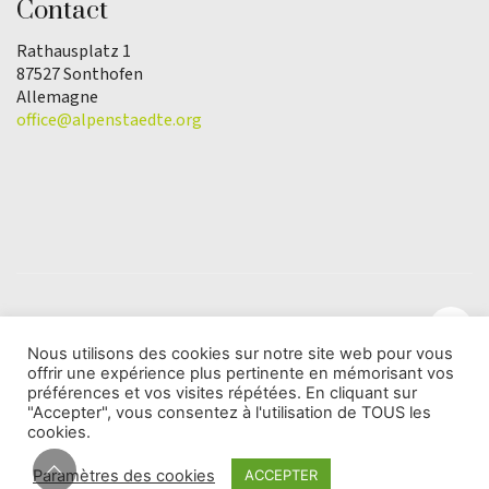
Contact
Rathausplatz 1
87527 Sonthofen
Allemagne
office@alpenstaedte.org
Nous utilisons des cookies sur notre site web pour vous
offrir une expérience plus pertinente en mémorisant vos
© Copyright 2025 | L'association Ville des Alpes de
préférences et vos visites répétées. En cliquant sur
l'Année |
Protection des données
"Accepter", vous consentez à l'utilisation de TOUS les
cookies.
Paramètres des cookies
ACCEPTER