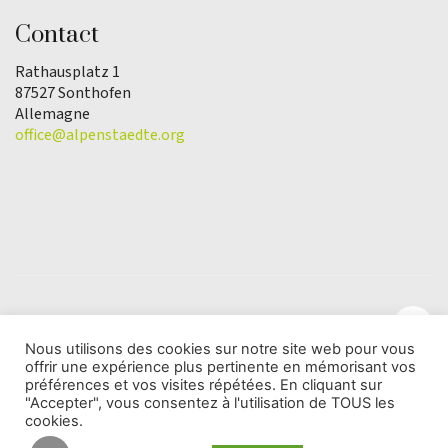
Contact
Rathausplatz 1
87527 Sonthofen
Allemagne
office@alpenstaedte.org
Nous utilisons des cookies sur notre site web pour vous
offrir une expérience plus pertinente en mémorisant vos
© Copyright 2025 | L'association Ville des Alpes de
préférences et vos visites répétées. En cliquant sur
l'Année |
Protection des données
"Accepter", vous consentez à l'utilisation de TOUS les
cookies.