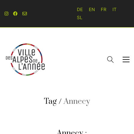
DE
EN
FR
IT
SL
Tag /
Annecy
Annecy :