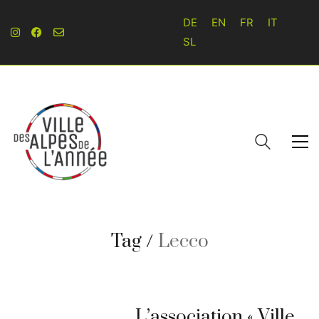
DE
EN
FR
IT
SL
Tag /
Lecco
L’association « Ville