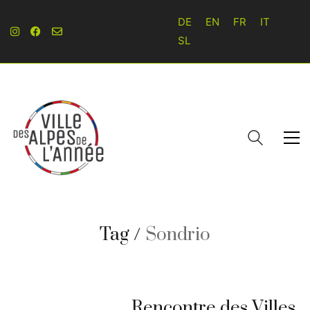
DE
EN
FR
IT
SL
Tag /
Sondrio
Rencontre des Villes