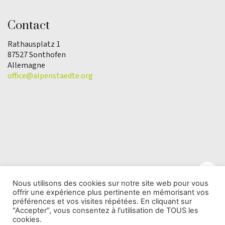
Contact
Rathausplatz 1
87527 Sonthofen
Allemagne
office@alpenstaedte.org
Nous utilisons des cookies sur notre site web pour vous
offrir une expérience plus pertinente en mémorisant vos
© Copyright 2025 | L'association Ville des Alpes de
préférences et vos visites répétées. En cliquant sur
l'Année |
Protection des données
"Accepter", vous consentez à l'utilisation de TOUS les
cookies.