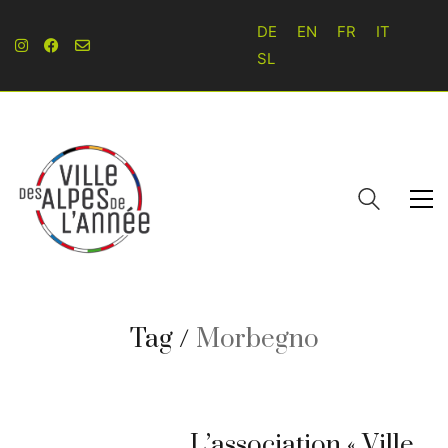
DE
EN
FR
IT
SL
Tag /
Morbegno
L’association « Ville