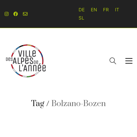
DE
EN
FR
IT
SL
Tag /
Bolzano-Bozen