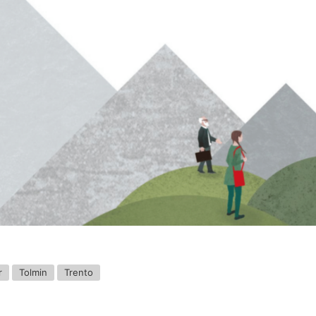
r
Tolmin
Trento