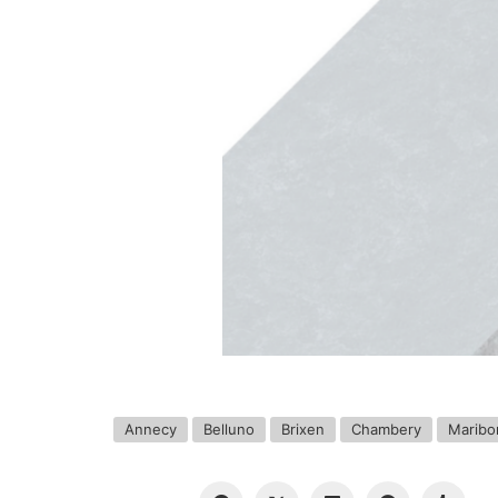
Annecy
Belluno
Brixen
Chambery
Maribo