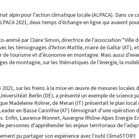
iat alpin pour l’action climatique locale (ALPACA). Dans ce 
 ALPACA 2021, deux temps d’échange en ligne qui avaient pou
o-animé par Claire Simon, directrice de l’association “Ville de
avec les témoignages d’Anton Mattle, maire de Galtür (AT), et
er de tourisme et d’économie en montagne. Mais aussi d’exe
es de montagne, sur les thématiques de l’énergie, la mobilit
2021, sur les freins à la mise en œuvre de mesures locales d
niversitéät Berlin (DE), a présenté un exemple de science pa
 que Madeleine Rohrer, de Meran (IT) présentait le plan loca
eader en Basse Carinthie (AT) témoignait d’une opération de
tes. Enfin, Laurence Monnet, Auvergne Rhône-Alpes Energie
e personnes d’appréhender les enjeux territoriaux de l’ada
galement pu partager son expérience avec l’outil ClimaSTORY.