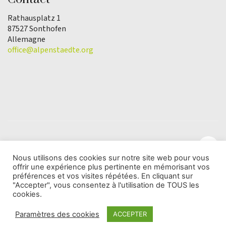
Rathausplatz 1
87527 Sonthofen
Allemagne
office@alpenstaedte.org
Nous utilisons des cookies sur notre site web pour vous
offrir une expérience plus pertinente en mémorisant vos
© Copyright 2025 | L'association Ville des Alpes de
préférences et vos visites répétées. En cliquant sur
l'Année |
Protection des données
"Accepter", vous consentez à l'utilisation de TOUS les
cookies.
Paramètres des cookies
ACCEPTER