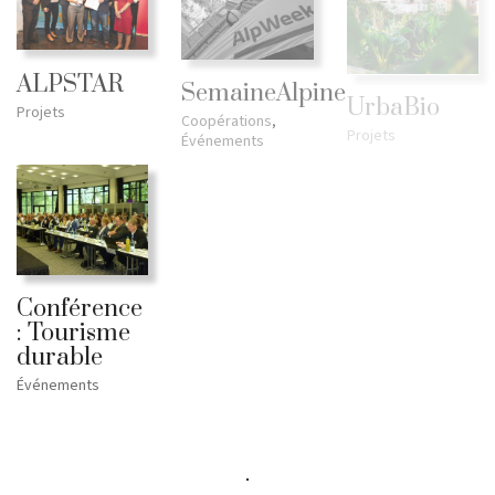
ALPSTAR
SemaineAlpine
UrbaBio
Projets
Coopérations
,
Projets
Événements
Conférence
: Tourisme
durable
Événements
Show More