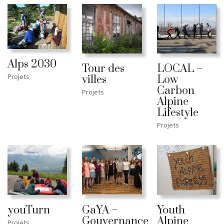
Alps 2030
Tour des
LOCAL –
Projets
villes
Low
Carbon
Projets
Alpine
Lifestyle
Projets
youTurn
GaYA –
Youth
Gouvernance
Alpine
Projets