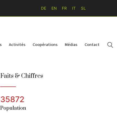
DE
EN
FR
IT
SL
s
Activités
Coopérations
Médias
Contact
Faits & Chiffres
35872
Population