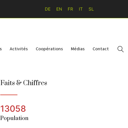
DE
EN
FR
IT
SL
s
Activités
Coopérations
Médias
Contact
Faits & Chiffres
13058
Population