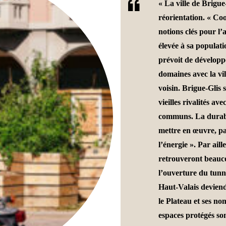
« La ville de Brigu
réorientation. « Coo
notions clés pour l’a
élevée à sa populatio
prévoit de développ
domaines avec la vi
voisin. Brigue-Glis 
vieilles rivalités a
communs. La durabil
mettre en œuvre, pa
l’énergie ». Par ail
retrouveront beauco
l’ouverture du tunn
Haut-Valais deviend
le Plateau et ses n
espaces protégés son