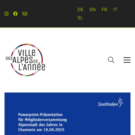
DE
EN
FR
IT
SL