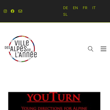
DE
EN
FR
IT
SL