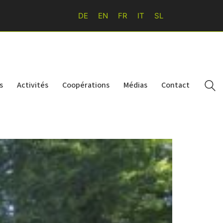
DE
EN
FR
IT
SL
s
Activités
Coopérations
Médias
Contact