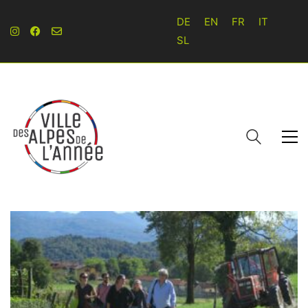
DE
EN
FR
IT
SL