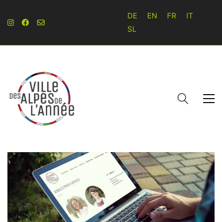
DE
EN
FR
IT
SL