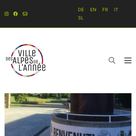
DE
EN
FR
IT
SL