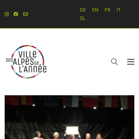
DE
EN
FR
IT
SL