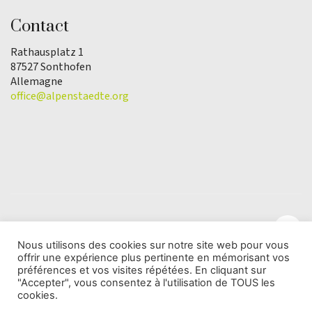
Contact
Rathausplatz 1
87527 Sonthofen
Allemagne
office@alpenstaedte.org
Nous utilisons des cookies sur notre site web pour vous
offrir une expérience plus pertinente en mémorisant vos
© Copyright 2025 | L'association Ville des Alpes de
préférences et vos visites répétées. En cliquant sur
l'Année |
Protection des données
"Accepter", vous consentez à l'utilisation de TOUS les
cookies.