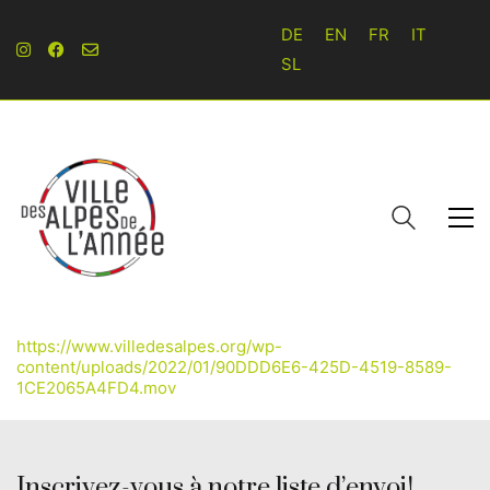
DE
EN
FR
IT
SL
https://www.villedesalpes.org/wp-
content/uploads/2022/01/90DDD6E6-425D-4519-8589-
1CE2065A4FD4.mov
Inscrivez-vous à notre liste d’envoi!