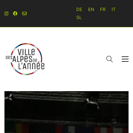
DE
EN
FR
IT
SL