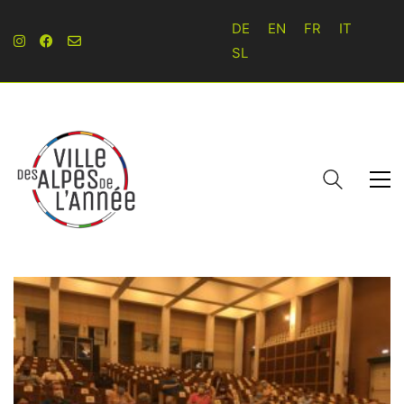
DE
EN
FR
IT
SL