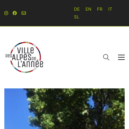
DE
EN
FR
IT
SL