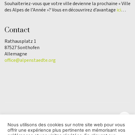
Souhaiteriez-vous que votre ville devienne la prochaine « Ville
des Alpes de l’Année »? Vous en découvrirez d’avantage
ici
…
Contact
Rathausplatz 1
87527 Sonthofen
Allemagne
office@alpenstaedte.org
Nous utilisons des cookies sur notre site web pour vous
offrir une expérience plus pertinente en mémorisant vos
© Copyright 2025 | L'association Ville des Alpes de