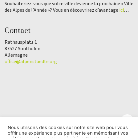
Souhaiteriez-vous que votre ville devienne la prochaine « Ville
des Alpes de l’Année »? Vous en découvrirez d’avantage
ici
…
Contact
Rathausplatz 1
87527 Sonthofen
Allemagne
office@alpenstaedte.org
Nous utilisons des cookies sur notre site web pour vous
offrir une expérience plus pertinente en mémorisant vos
© Copyright 2025 | L'association Ville des Alpes de