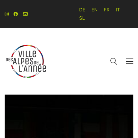
DE
EN
FR
IT
SL