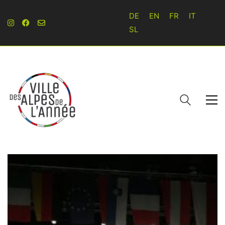
DE
EN
FR
IT
SL