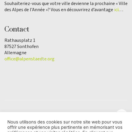
Souhaiteriez-vous que votre ville devienne la prochaine « Ville
des Alpes de l’Année »? Vous en découvrirez d’avantage
ici
…
Contact
Rathausplatz 1
87527 Sonthofen
Allemagne
office@alpenstaedte.org
Nous utilisons des cookies sur notre site web pour vous
offrir une expérience plus pertinente en mémorisant vos
© Copyright 2025 | L'association Ville des Alpes de