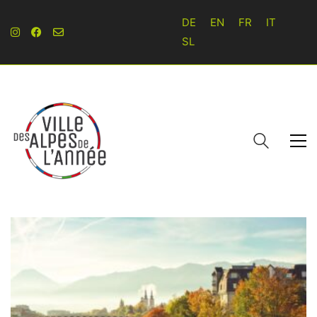
DE
EN
FR
IT
SL