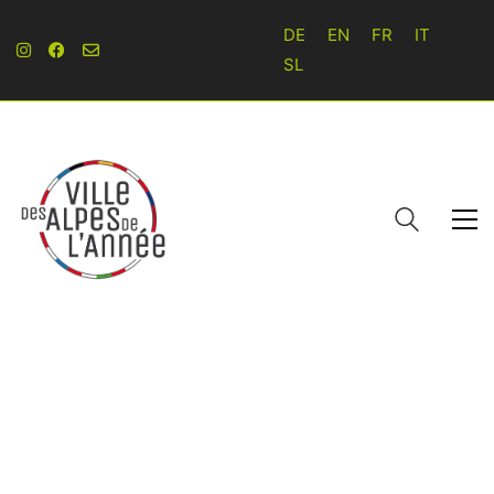
DE
EN
FR
IT
SL