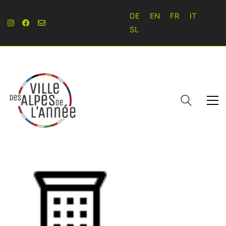
DE
EN
FR
IT
SL