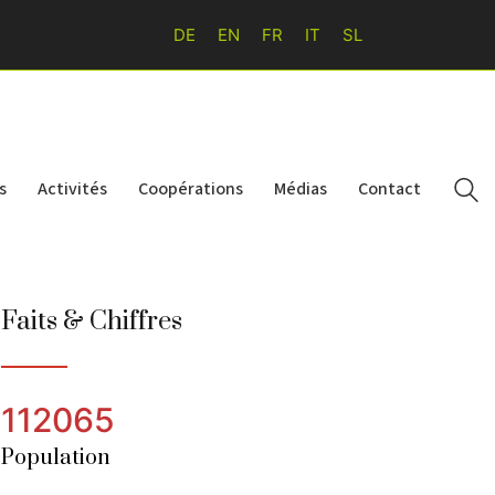
DE
EN
FR
IT
SL
s
Activités
Coopérations
Médias
Contact
Faits & Chiffres
112065
Population