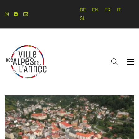
DE
EN
FR
IT
SL