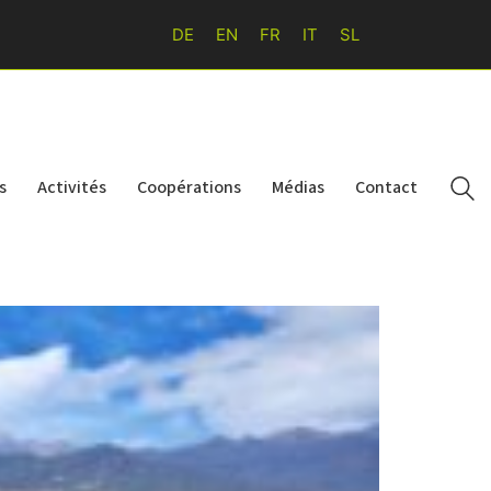
DE
EN
FR
IT
SL
s
Activités
Coopérations
Médias
Contact