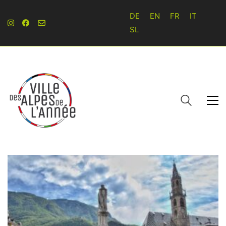
DE
EN
FR
IT
SL