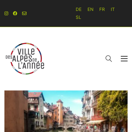
DE
EN
FR
IT
SL