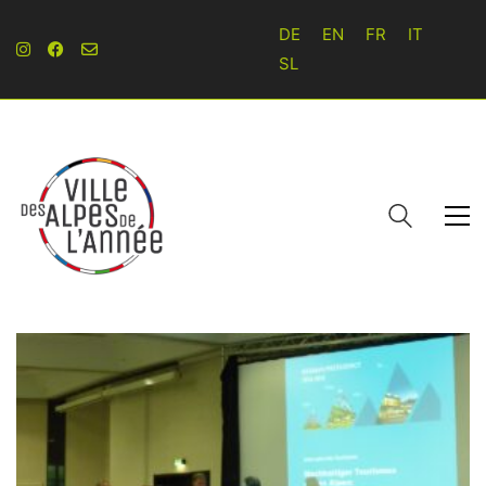
DE
EN
FR
IT
SL