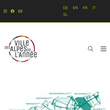
DE
EN
FR
IT
SL