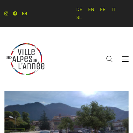
DE
EN
FR
IT
SL