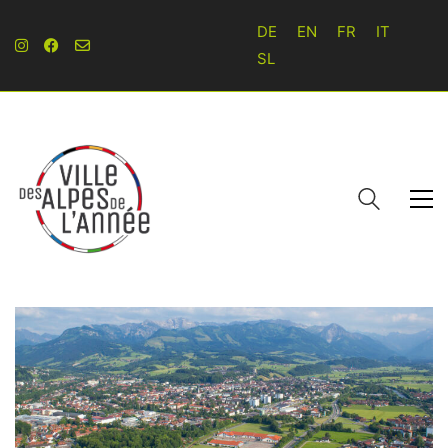
DE
EN
FR
IT
SL