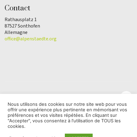
Contact
Rathausplatz 1
87527 Sonthofen
Allemagne
office@alpenstaedte.org
Nous utilisons des cookies sur notre site web pour vous
offrir une expérience plus pertinente en mémorisant vos
© Copyright 2025 | L'association Ville des Alpes de
préférences et vos visites répétées. En cliquant sur
l'Année |
Protection des données
"Accepter", vous consentez à l'utilisation de TOUS les
cookies.