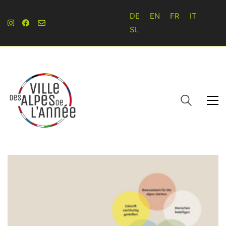
DE
EN
FR
IT
SL