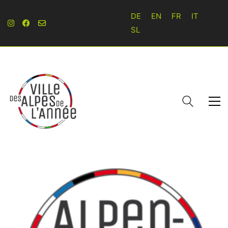
DE
EN
FR
IT
SL