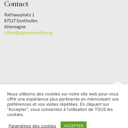
Contact
Rathausplatz 1
87527 Sonthofen
Allemagne
office@alpenstaedte.org
Nous utilisons des cookies sur notre site web pour vous
offrir une expérience plus pertinente en mémorisant vos
© Copyright 2025 | L'association Ville des Alpes de
préférences et vos visites répétées. En cliquant sur
l'Année |
Protection des données
"Accepter", vous consentez à l'utilisation de TOUS les
cookies.
Paramètres des cookies
ACCEPTER