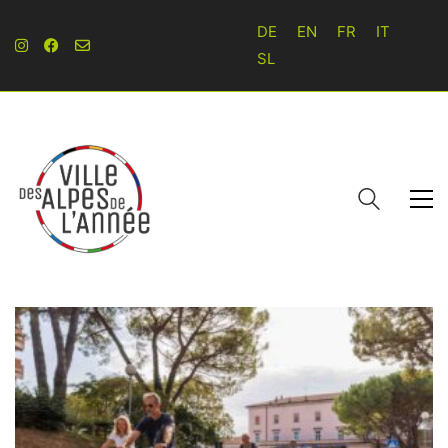
DE
EN
FR
IT
SL