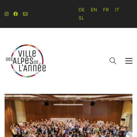
DE
EN
FR
IT
SL