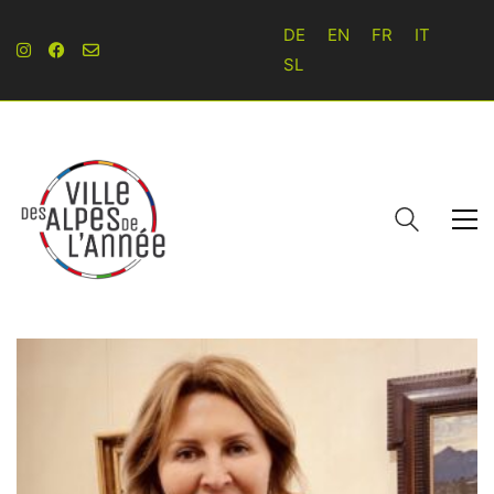
DE
EN
FR
IT
SL