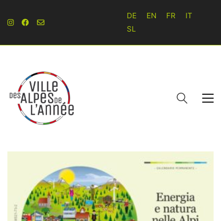
DE
EN
FR
IT
SL