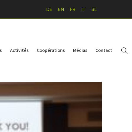
DE
EN
FR
IT
SL
s
Activités
Coopérations
Médias
Contact