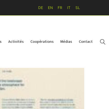
DE
EN
FR
IT
SL
s
Activités
Coopérations
Médias
Contact